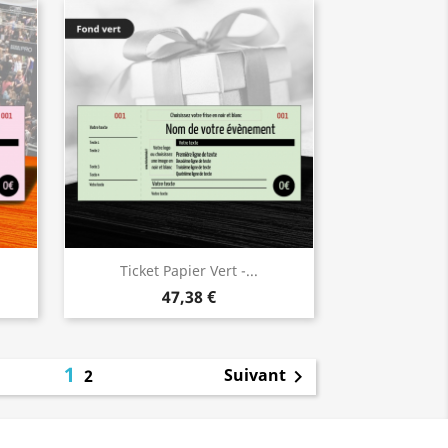
Ticket Papier Vert -...
47,38 €
1
Suivant
2
