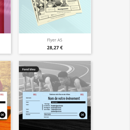
Flyer A5
28,27 €