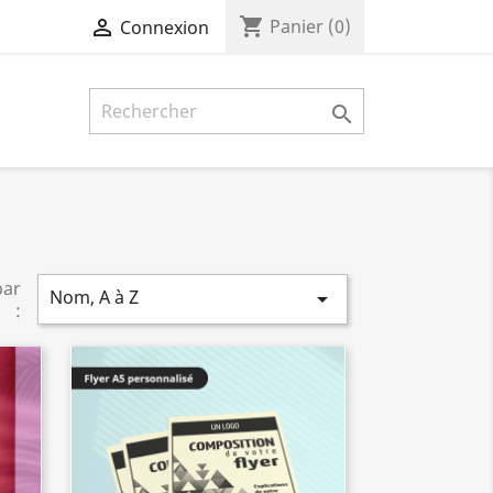
shopping_cart

Panier
(0)
Connexion

par
Nom, A à Z

: