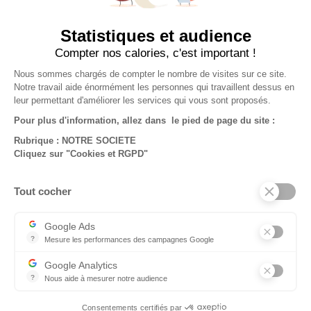
J'accepte que mes données soient utilisées afin de
Statistiques et audience
répondre à ma demande.
Compter nos calories, c'est important !
Nous sommes chargés de compter le nombre de visites sur ce site.
Notre travail aide énormément les personnes qui travaillent dessus en
leur permettant d'améliorer les services qui vous sont proposés.
Pour plus d'information, allez dans le pied de page du site :
Rubrique : NOTRE SOCIETE
Cliquez sur "Cookies et RGPD"
NOTRE SOCIÉTÉ

Tout cocher
VOTRE COMPTE

Google Ads
INFORMATIONS
?
Mesure les performances des campagnes Google
© 2026 - Standard Forms
Ce service permet aux annonceurs d'acheter des annonces ou des 
Google Analytics
Découvrez aussi :
?
Nous aide à mesurer notre audience
Essentiel pour la gestion de notre site web, il nous permet de mesur
Consentements certifiés par