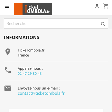
shopping_cart



INFORMATIONS

TickeTombola.fr
France

Appelez-nous :
02 47 29 80 43

Envoyez-nous un e-mail :
contact@ticketombola.fr