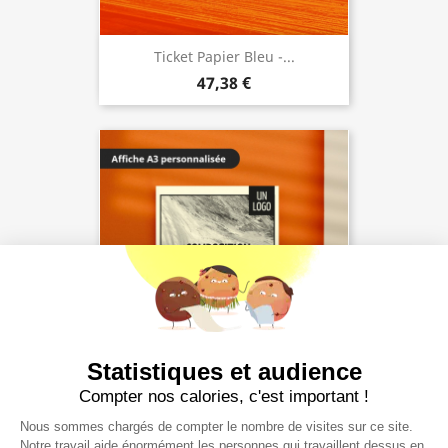
Ticket Papier Bleu -...
47,38 €
Statistiques et audience
Compter nos calories, c'est important !
Affiche A3
50,34 €
Nous sommes chargés de compter le nombre de visites sur ce site.
Notre travail aide énormément les personnes qui travaillent dessus en