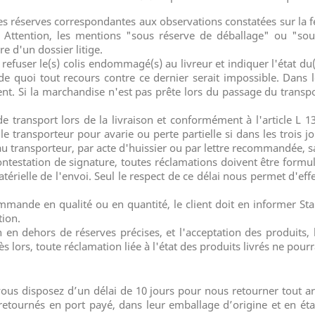
tes réserves correspondantes aux observations constatées sur la f
Attention, les mentions "sous réserve de déballage" ou "sou
e d'un dossier litige.
t refuser le(s) colis endommagé(s) au livreur et indiquer l'état du(
de quoi tout recours contre ce dernier serait impossible. Dans
t. Si la marchandise n'est pas prête lors du passage du transpo
e de transport lors de la livraison et conformément à l'article 
le transporteur pour avarie ou perte partielle si dans les trois j
ié au transporteur, par acte d'huissier ou par lettre recommandée, 
ontestation de signature, toutes réclamations doivent être form
térielle de l'envoi. Seul le respect de ce délai nous permet d'effe
mmande en qualité ou en quantité, le client doit en informer Sta
tion.
n en dehors de réserves précises, et l'acceptation des produits, 
s lors, toute réclamation liée à l'état des produits livrés ne pourr
us disposez d’un délai de 10 jours pour nous retourner tout a
tournés en port payé, dans leur emballage d’origine et en éta