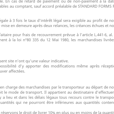
e. En cas de retard de paiement ou de non-paiement à la date
ayables au comptant, sauf accord préalable de STANDARD FORMS
ale à 3 fois le taux d’intérêt légal sera exigible au profit de no
e mise en demeure après deux relances, les créances échues et n
faitaire pour frais de recouvrement prévue à l’article L.441-6, 
ment à la loi n°80 335 du 12 Mai 1980, les marchandises livr
ent site n’ont qu’une valeur indicative.
sibilité d’y apporter des modifications même après récepti
uver affectées.
ise en charge des marchandises par le transporteur au départ de 
it le mode de transport. Il appartient au destinataire d’effectuer
y a lieu et dans les délais légaux tous recours contre le transpo
antités qui ne pourront être inférieures aux quantités conte
s réservons le droit de livrer 10% en plus ou en moins de la quan