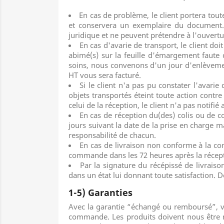
En cas de problème, le client portera tou
et conservera un exemplaire du document. 
juridique et ne peuvent prétendre à l'ouvertur
En cas d'avarie de transport, le client doi
abimé(s) sur la feuille d'émargement faute 
soins, nous convenons d'un jour d'enlèvemen
HT vous sera facturé.
Si le client n'a pas pu constater l'avari
objets transportés éteint toute action contre 
celui de la réception, le client n'a pas notif
En cas de réception du(des) colis ou de c
jours suivant la date de la prise en charge ma
responsabilité de chacun.
En cas de livraison non conforme à la co
commande dans les 72 heures après la récep
Par la signature du récépissé de livraiso
dans un état lui donnant toute satisfaction. Dè
1-5) Garanties
Avec la garantie “échangé ou remboursé”, vo
commande. Les produits doivent nous être re