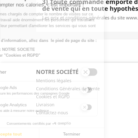
3) Toute commande emporte de p
Compter nos calories, c'est important !
de vente qui en toute hypothès
Nous sommes chargés de compter le nombre de visites sur ce
Les prix et conditions générales du site ww
site. Notre travail aide énormément les personnes qui travaillent
dessus en leur permettant d'améliorer les services qui vous sont
proposés.
Pour plus d'information, allez dans le pied de page du site :
Rubrique : NOTRE SOCIETE
Cliquez sur "Cookies et RGPD"
NOTRE SOCIÉTÉ
Tout cocher
Mentions légales
Google Ads
Conditions Générales de Vente
?
Mesure les performances des campagnes Google
Cookies et RGPD
Ce service permet aux annonceurs d'acheter des annonces ou d
Livraison
Google Analytics
?
Nous aide à mesurer notre audience
Contactez-nous
Essentiel pour la gestion de notre site web, il nous permet de m
Consentements certifiés par
J'accepte tout
Terminer