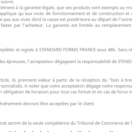
 suivre.
nt à la garantie légale, que ses produits sont exempts au mome
s’applique qu’aux vices de fonctionnement et de construction et 
ue pas aux vices dont la cause est postérieure au départ de l’us
faites par l’acheteur. La garantie est limitée au remplacement
complétés et signés à STANDARD FORMS FRANCE sous 48h. Sans ré
nt les épreuves, l’acceptation dégageant la responsabilité de ST
icle, ils prennent valeur à partir de la réception du "bon à ti
ersonnalisés. A noter que votre acceptation dégage notre responsa
igation de livraison pour tout cas fortuit et en cas de force ma
événement devront être acceptées par le client.
ntrat seront de la seule compétence du Tribunal de Commerce de 