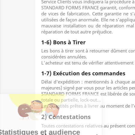
Service Clients vous indiquera la procédure à
STANDARD FORMS FRANCE garantit, conforméme
de vices de fabrication. Cette garantie ne 
utilisées de façon anormale. Elle ne s’appliq
mauvaise installation ou de réparation mal 
réparation de tout autre préjudice.
1-6) Bons à Tirer
Les bons à tirer sont à retourner dûment 
considérées annulées.
L’acheteur est tenu de vérifier attentiveme
1-7) Exécution des commandes
Délai d'expédition : mentionnés à chaque art
majeures) signé par vous pour les articles p
STANDARD FORMS FRANCE est libérée de son obl
totale ou partielle, lock-out...
Les quantités prêtes à livrer au moment de l’
2) Contestations
Toutes contestations relatives au présent co
Statistiques et audience