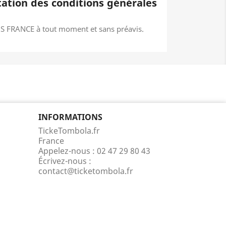
tation des conditions générales
MS FRANCE à tout moment et sans préavis.
INFORMATIONS
TickeTombola.fr
France
Appelez-nous :
02 47 29 80 43
Écrivez-nous :
contact@ticketombola.fr
ncore la répartition géographique des visiteurs.