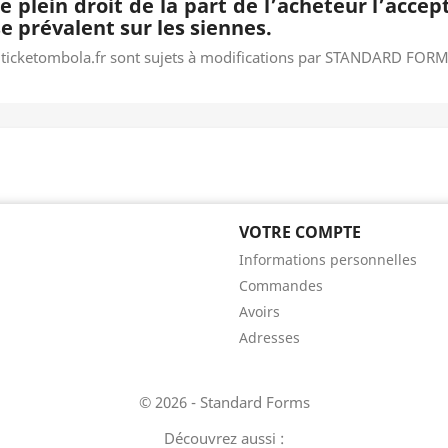
lein droit de la part de l’acheteur l’accep
e prévalent sur les siennes.
w.ticketombola.fr sont sujets à modifications par STANDARD FOR
VOTRE COMPTE
Informations personnelles
Commandes
Avoirs
es bannières, qui seront affichées sur les pages de Google.
Adresses
esurer des indicateurs tels que le trafic, les produits les plus consultés, ou e
© 2026 - Standard Forms
Découvrez aussi :