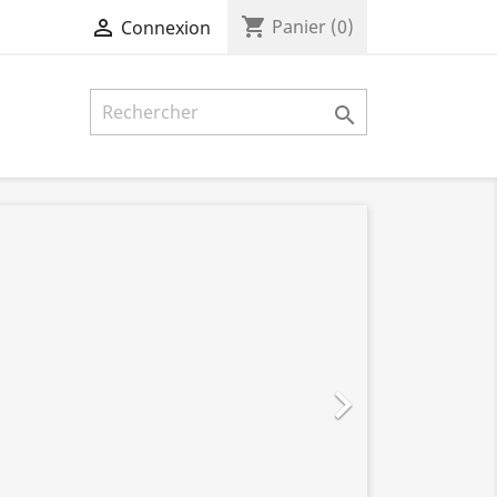
shopping_cart

Panier
(0)
Connexion

