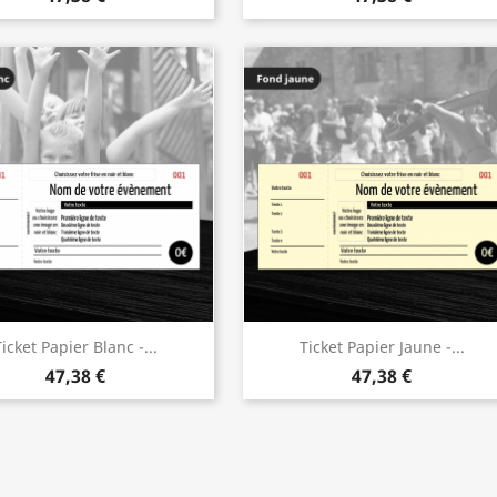
Ticket Papier Blanc -...
Ticket Papier Jaune -...
47,38 €
47,38 €