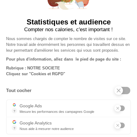
Statistiques et audience
Compter nos calories, c'est important !
Ticket Papier Blanc -...
47,38 €
Nous sommes chargés de compter le nombre de visites sur ce site.
Notre travail aide énormément les personnes qui travaillent dessus en
leur permettant d'améliorer les services qui vous sont proposés.
Pour plus d'information, allez dans le pied de page du site :
Rubrique : NOTRE SOCIETE
Cliquez sur "Cookies et RGPD"
NOTRE SOCIÉTÉ

Tout cocher
VOTRE COMPTE

Google Ads
INFORMATIONS
?
Mesure les performances des campagnes Google
© 2026 - Standard Forms
Ce service permet aux annonceurs d'acheter des annonces ou des 
Google Analytics
Découvrez aussi :
?
Nous aide à mesurer notre audience
Essentiel pour la gestion de notre site web, il nous permet de mesur