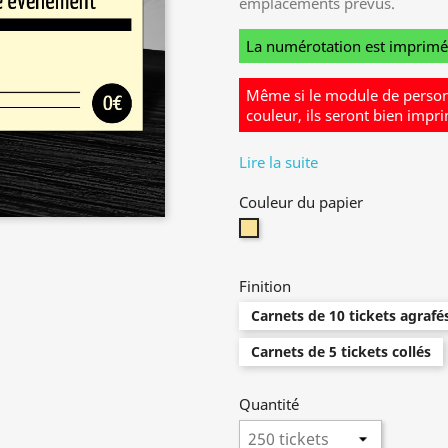
emplacements prévus.
La numérotation est imprimée 
Même si le module de person
couleur, ils seront bien impr
Lire la suite
Couleur du papier
Jaune
Finition
Carnets de 10 tickets agrafé
Carnets de 5 tickets collés
Quantité