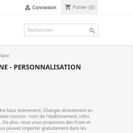
shopping_cart

Panier
(0)
Connexion

blanc
UNE - PERSONNALISATION
votre futur évènement. Changez directement en
itez inscrire : nom de l'établissement, infos
... De plus, nous vous proposons des frises et
vous pouvez importer gratuitement dans les