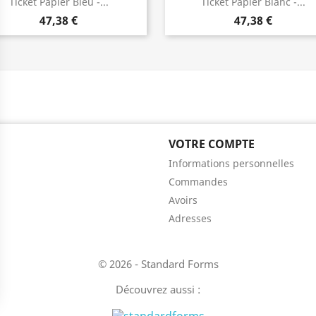
Ticket Papier Bleu -...
Ticket Papier Blanc -...
47,38 €
47,38 €
VOTRE COMPTE
Informations personnelles
Commandes
Avoirs
es bannières, qui seront affichées sur les pages de Google.
Adresses
esurer des indicateurs tels que le trafic, les produits les plus consultés, ou e
© 2026 - Standard Forms
Découvrez aussi :
ions