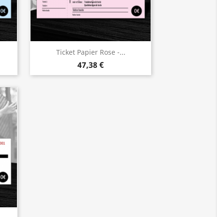
Ticket Papier Rose -...
47,38 €