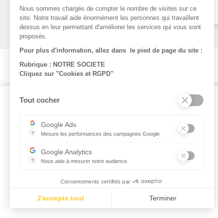
Ticket Papier Rose -...
Nous sommes chargés de compter le nombre de visites sur ce
47,38 €
site. Notre travail aide énormément les personnes qui travaillent
dessus en leur permettant d'améliorer les services qui vous sont
proposés.
Pour plus d'information, allez dans le pied de page du site :
Rubrique : NOTRE SOCIETE
Cliquez sur "Cookies et RGPD"
NOTRE SOCIÉTÉ
Tout cocher
Mentions légales
Google Ads
Conditions Générales de Vente
?
Mesure les performances des campagnes Google
Cookies et RGPD
Ce service permet aux annonceurs d'acheter des annonces ou d
Livraison
Google Analytics
?
Nous aide à mesurer notre audience
Contactez-nous
Essentiel pour la gestion de notre site web, il nous permet de m
Consentements certifiés par
J'accepte tout
Terminer
Plateforme de Gestion du Consentement : Personnalisez vos Opt
Axeptio consent