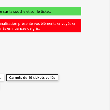
sur la souche et sur le ticket.
nalisation présente vos éléments envoyés en
imés en nuances de gris.
s
Carnets de 10 tickets collés