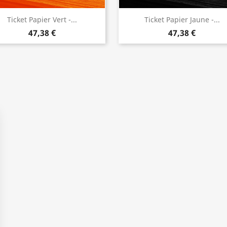
Ticket Papier Vert -...
Ticket Papier Jaune -...
47,38 €
47,38 €