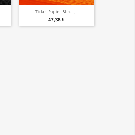
Ticket Papier Bleu -...
47,38 €