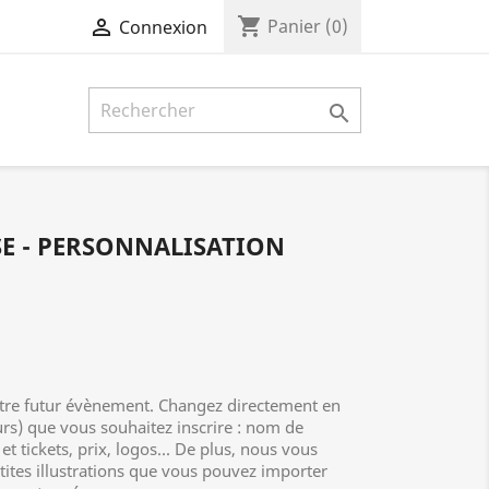
shopping_cart

Panier
(0)
Connexion

SE - PERSONNALISATION
votre futur évènement. Changez directement en
eurs) que vous souhaitez inscrire : nom de
et tickets, prix, logos... De plus, nous vous
tites illustrations que vous pouvez importer