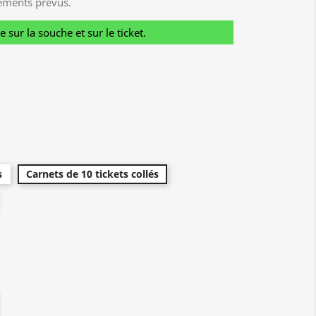
ements prévus.
sur la souche et sur le ticket.
s
Carnets de 10 tickets collés