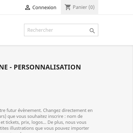
shopping_cart

Panier
(0)
Connexion

UNE - PERSONNALISATION
votre futur évènement. Changez directement en
eurs) que vous souhaitez inscrire : nom de
et tickets, prix, logos... De plus, nous vous
tites illustrations que vous pouvez importer