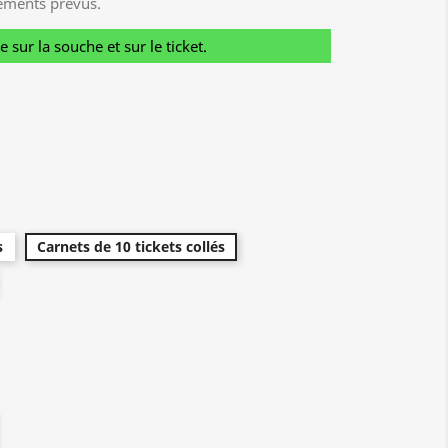
ements prévus.
sur la souche et sur le ticket.
s
Carnets de 10 tickets collés