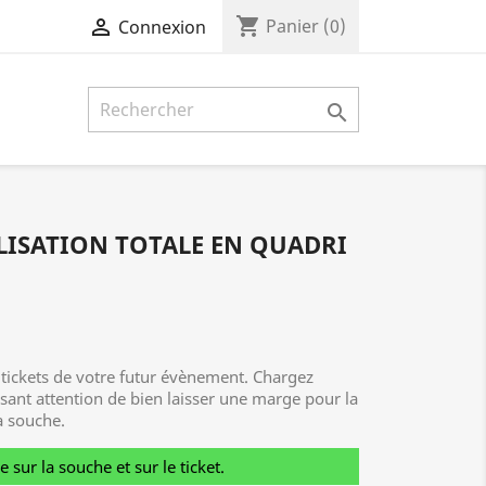
shopping_cart

Panier
(0)
Connexion

LISATION TOTALE EN QUADRI
 tickets de votre futur évènement. Chargez
isant attention de bien laisser une marge pour la
a souche.
sur la souche et sur le ticket.