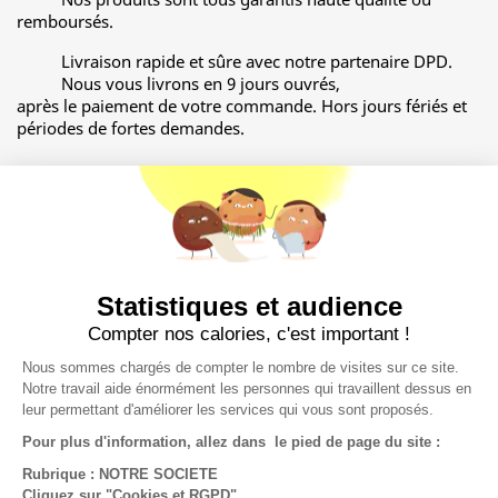
remboursés.
Livraison rapide et sûre avec notre partenaire DPD.
Nous vous livrons en 9 jours ouvrés,
après le paiement de votre commande. Hors jours fériés et
périodes de fortes demandes.
Description
Détails du produit
Documents joints
Statistiques et audience
L'impression noir et blanc est réalisée avec une
Compter nos calories, c'est important !
presse numérique sur du papier 80g. Le format
total est de 75 x 175 mm.
Nous sommes chargés de compter le nombre de visites sur ce site.
Notre travail aide énormément les personnes qui travaillent dessus en
leur permettant d'améliorer les services qui vous sont proposés.
Pour plus d'information, allez dans le pied de page du site :
Rubrique : NOTRE SOCIETE
Cliquez sur "Cookies et RGPD"